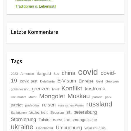
Traditionen & Lebensstil
Letzte Kommentare
Tags
covid
china
covid-
Bargeld
2023
Armenien
Bus
19
E-Visum
covid test
Einreise
Debitkarte
Geld
Georgien
Konflikt
grenzen
kostroma
goldener ring
hotel
Moskau
Mongolei
Kreuzfahrt
Militär
parade
park
russland
reisen
patriot
profsoyuz
russisches Visum
st. petersburg
Sicherheit
Sanktionen
Siegertag
Stornierung
Tolstoi
transmongolische
tourist
ukraine
Umbuchung
Ulaanbaatar
viajar en Rusia