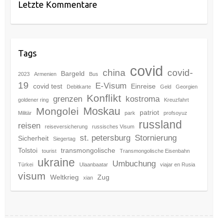
Letzte Kommentare
Tags
covid
china
covid-
Bargeld
2023
Armenien
Bus
19
E-Visum
covid test
Einreise
Debitkarte
Geld
Georgien
Konflikt
grenzen
kostroma
goldener ring
Kreuzfahrt
Moskau
Mongolei
patriot
Militär
park
profsoyuz
russland
reisen
reiseversicherung
russisches Visum
st. petersburg
Stornierung
Sicherheit
Siegertag
Tolstoi
transmongolische
tourist
Transmongolische Eisenbahn
ukraine
Umbuchung
Türkei
Ulaanbaatar
viajar en Rusia
visum
Weltkrieg
Zug
xian