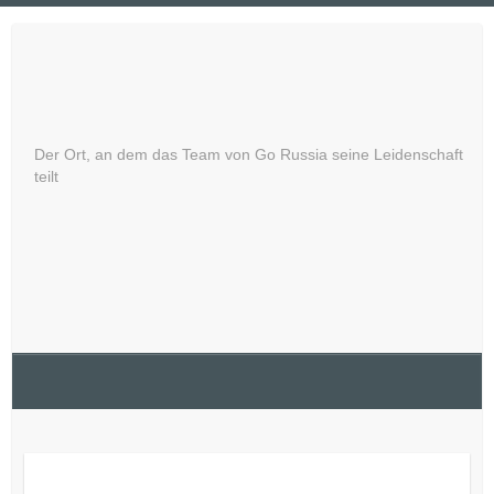
Skip
to
Russland – Entdecken Sie
content
das Unbekannte
Der Ort, an dem das Team von Go Russia seine Leidenschaft
teilt
Hilfe bei der Buchung von