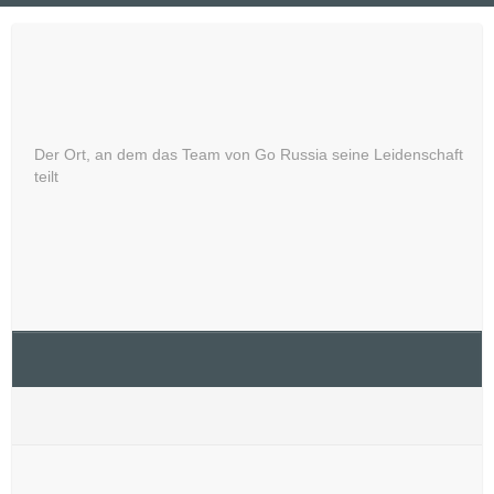
Skip
to
Russland – Entdecken Sie
content
das Unbekannte
Der Ort, an dem das Team von Go Russia seine Leidenschaft
teilt
pub